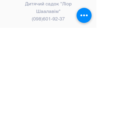
Дитячий садок "Ліор
Шаалавім"
(098)601-92-37
Email:
uvk_shaalavim@ukr.net
Адреса
м. Харків, пр-т Байрона,
152-Б
©
2024-2026
ПЗ ХЛ "Шаалавім"