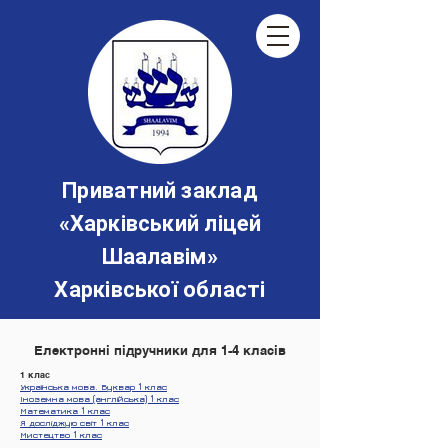
Приватний заклад
«‎Харківський ліцей
Шаалавім»
Харківської області
Електронні підручники для 1-4 класів
1 клас
Українська мова. Буквар 1 клас
Іноземна мова (англійська) 1 клас
Математика 1 клас
Я досліджую світ 1 клас
Мистецтво 1 клас