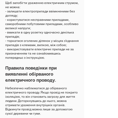
Щоб запобігти ураженню електричним струмом,
не можна:
- залишати електроприлади ввімкненими без
догляду;
- користуватися несправними приладами,
саморобними побутовими приладами, особливо
великої напруги;
- вмикати в одну розетку одночасно декілька
приладів;
- торкатися оголених ділянок у місцях з'єднання
приладів з клемами, вилкою, між собою;
- використовувати електричні прилади не за
призначенням та не ознайомившись
попередньо з інструкцією.
Правила поведінки при
виявленні обірваного
електричного проводу.
Небезпечно наближатися до обірваного
електричного проводу. Якщо провід не покрито
ізоляцією, то він становить загрозу для життя
людини. Доторкнувшись до нього, можна
отримати ураження внутрішніх органів.
Відкинути провід можна лише за допомогою
сухої деревини чи гуми.