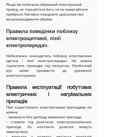
Якщо ви побачили обірваний електричний
провід, не торкайтеся його та не намагайтеся
прибрати. Негайно повідомте дорослим про
місцезнаходження обриву.
Правила поведінки поблизу
електрощитової, лінії
електропередач.
Небезпечно знаходитись поблизу електричних
щитків і лінії електропередач. Не можна
торкатися проводів під напругою. Необачний
рух може призвести до ураження
електрострумом.
Правила експлуатації побутових
електричних і нагрівальних
приладів
При користуванні електричними приладами не
можна:
- залишати без догляду ввімкнені прилади;
- ставити під розеткою електронагрівальні
прилади, бо контакти розетки можуть
перегрітися;
- вмикати у розетку декілька приладів