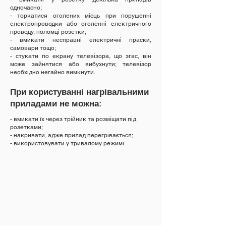
одночасно;
- торкатися оголених місць при порушенні
електропроводки або оголенні електричного
проводу, поломці розетки;
- вмикати несправні електричні праски,
самовари тощо;
- стукати по екрану телевізора, що згас, він
може зайнятися або вибухнути; телевізор
необхідно негайно вимкнути.
При користуванні нагрівальними
приладами не можна:
- вмикати їх через трійник та розміщати під
розетками;
- накривати, адже прилад перегрівається;
- використовувати у тривалому режимі.