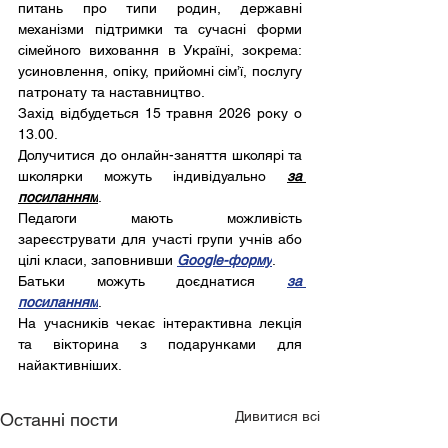
питань про типи родин, державні 
механізми підтримки та сучасні форми 
сімейного виховання в Україні, зокрема: 
усиновлення, опіку, прийомні сім’ї, послугу 
патронату та наставництво.
Захід відбудеться 15 травня 2026 року о 
13.00.
Долучитися до онлайн-заняття школярі та 
школярки можуть індивідуально 
за 
посиланням
.
Педагоги мають можливість 
зареєструвати для участі групи учнів або 
цілі класи, заповнивши 
Google-форму
.
Батьки можуть доєднатися 
за 
посиланням
.
На учасників чекає інтерактивна лекція 
та вікторина з подарунками для 
найактивніших.
Дивитися всі
Останні пости