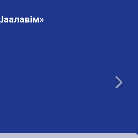
Шаалавім»