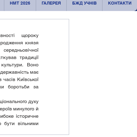
НМТ 2026
ГАЛЕРЕЯ
БЖД УЧНІВ
КОНТАКТИ
ародження князя 
ередньовічної 
ткував традиції 
культури. Воно 
державність має 
 часів Київської 
хи боротьби за 
ероїв минулого й 
ибоке історичне 
 бути вільними 