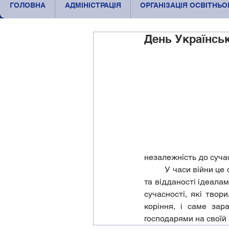
ГОЛОВНА
АДМІНІСТРАЦІЯ
ОРГАНІЗАЦІЯ ОСВІТНЬ
День Українсь
незалежність до сучас
	У часи війни це свято набуває особливого змісту – як вияв єдності, сили національного духу 
та відданості ідеалам
сучасності, які твор
коріння, і саме зар
господарями на своїй 