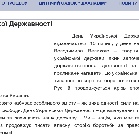
ОГО ПРОЦЕСУ
ДИТЯЧИЙ САДОК "ШААЛАВІМ"
НОВИНИ
кої Державності
	День Української Державності щороку 
відзначається 15 липня, у день н
Володимира Великого – творця с
української держави, який започа
державотворення, духовності та 
покликане нагадати, що українська 
тисячолітнє коріння, бере початок з
Русі й продовжується крізь епо
ної України.
 свободи. День Української Державності – це вшанування г
или та захищають нашу державу.   Ми – нація, яка має гл
аз продовжує писати власну історію боротьби за право
землі.