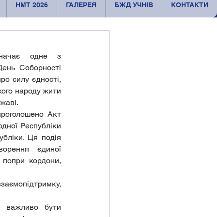
НМТ 2026
ГАЛЕРЕЯ
БЖД УЧНІВ
КОНТАКТИ
начає одне з 
ень Соборності 
ро силу єдності, 
кого народу жити 
ржаві.
роголошено Акт 
дної Республіки 
бліки. Ця подія 
орення єдиної 
попри кордони, 
взаємопідтримку, 
 важливо бути 