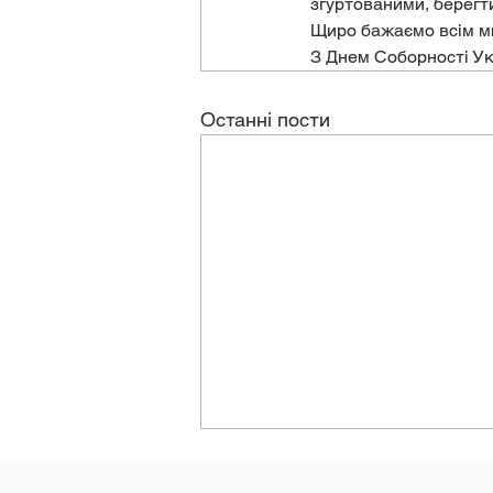
згуртованими, берегти
Щиро бажаємо всім ми
З Днем Соборності Ук
Останні пости
Державна ініціатива
«Пакунок школяра» 2026: