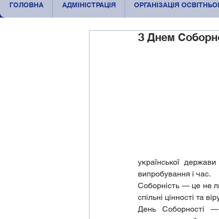
ГОЛОВНА
АДМІНІСТРАЦІЯ
ОРГАНІЗАЦІЯ ОСВІТНЬ
З Днем Соборно
української держави
випробування і час.
Соборність — це не ли
спільні цінності та ві
День Соборності —