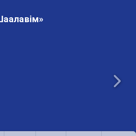
Шаалавім»