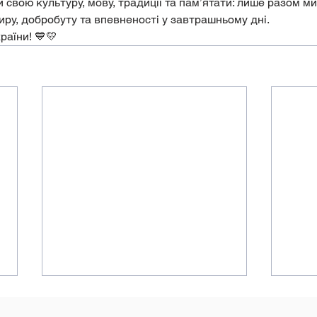
 свою культуру, мову, традиції та пам’ятати: лише разом ми
ру, добробуту та впевненості у завтрашньому дні. 
раїни! 💙💛
МОН пропонує до
Безп
громадського
нові