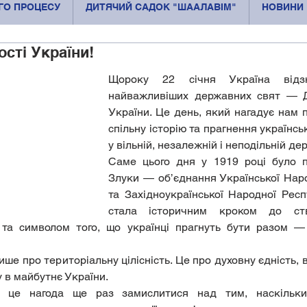
ОГО ПРОЦЕСУ
ДИТЯЧИЙ САДОК "ШААЛАВІМ"
НОВИНИ
сті України!
Щороку 22 січня Україна відз
найважливіших державних свят — Д
України. Це день, який нагадує нам п
спільну історію та прагнення українсь
у вільній, незалежній і неподільній де
Саме цього дня у 1919 році було п
Злуки — об’єднання Української Наро
та Західноукраїнської Народної Респу
стала історичним кроком до ств
 та символом того, що українці прагнуть бути разом — 
ше про територіальну цілісність. Це про духовну єдність, 
ру в майбутнє України.
 це нагода ще раз замислитися над тим, наскільки