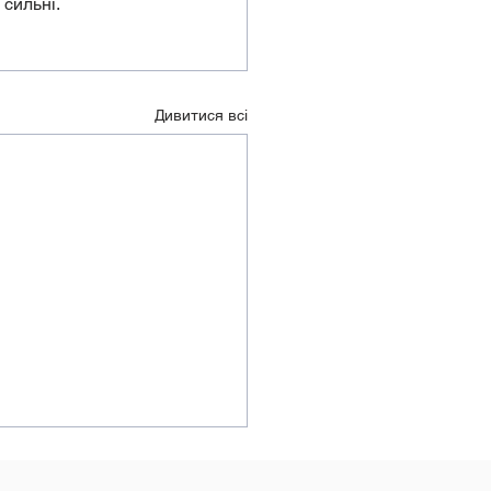
 сильні.
Дивитися всі
ека дітей в мережі:
 матеріали для