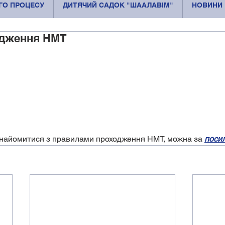
ОГО ПРОЦЕСУ
ДИТЯЧИЙ САДОК "ШААЛАВІМ"
НОВИНИ
одження НМТ
найомитися з правилами проходження НМТ, можна за 
поси