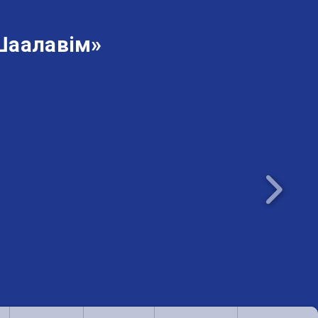
Шаалавім»