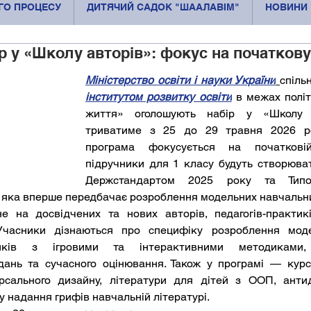
ОГО ПРОЦЕСУ
ДИТЯЧИЙ САДОК "ШААЛАВІМ"
НОВИНИ
р у «Школу авторів»: фокус на початкову
Міністерство освіти і науки України
спільн
інститутом розвитку освіти
 в межах політ
життя» оголошують набір у «Школу а
триватиме з 25 до 29 травня 2026 рок
програма фокусується на початковій
підручники для 1 класу будуть створюва
Держстандартом 2025 року та Типов
, яка вперше передбачає розроблення модельних навчальн
е на досвідчених та нових авторів, педагогів-практиків
 Учасники дізнаються про специфіку розроблення моде
иків з ігровими та інтерактивними методиками, 
дань та сучасного оцінювання. Також у програмі — курси
ерсального дизайну, літератури для дітей з ООП, антиди
у надання грифів навчальній літературі.