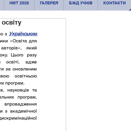
НМТ 2026
ГАЛЕРЕЯ
БЖД УЧНІВ
КОНТАКТИ
 освіту
о з 
Українським 
ики «Освіта для 
вторів», який 
у. Цього разу 
 освіті, адже 
ти за оновленим 
ою освітньою 
их програм.
, науковців та 
льних програм, 
впровадження 
 з академічної 
скримінаційної 