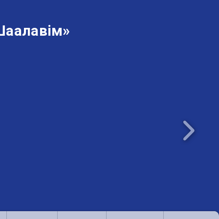
Шаалавім»