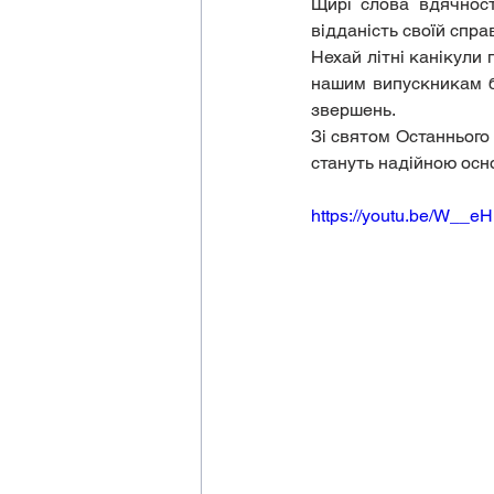
Щирі слова вдячност
відданість своїй спра
Нехай літні канікули 
нашим випускникам ба
звершень.
Зі святом Останнього 
стануть надійною осн
https://youtu.be/W__e