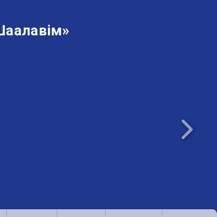
Шаалавім»