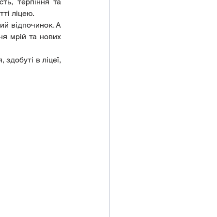
ь, терпіння та 
тті ліцею.
ий відпочинок. А 
я мрій та нових 
здобуті в ліцеї, 