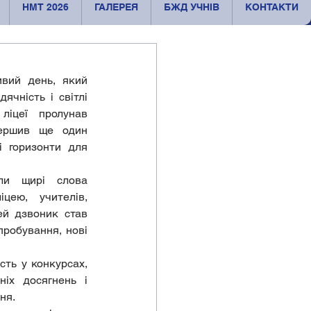
НМТ 2026
ГАЛЕРЕЯ
БЖД УЧНІВ
КОНТАКТИ
вий день, який 
ячність і світлі 
іцеї пролунав 
ершив ще один 
 горизонти для 
ли щирі слова 
цею, учителів, 
й дзвоник став 
робування, нові 
ть у конкурсах, 
іх досягнень і 
ня.