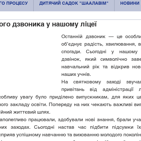
ОГО ПРОЦЕСУ
ДИТЯЧИЙ САДОК "ШААЛАВІМ"
НОВИНИ
го дзвоника у нашому ліцеї
Останній дзвоник — це особли
об’єднує радість, хвилювання, вд
спогади. Сьогодні у нашому л
дзвінок, який символічно зав
навчальний рік та відкрив нові
наших учнів.
На святковому заході звуча
привітань від адміністрації лі
Особливу увагу було приділено випускникам, для яких це
дного закладу освіти. Попереду на них чекають важливі вип
ійний життєвий шлях.
аполегливо працювали, здобували нові знання, брали учас
их заходах. Сьогодні настав час підбити підсумки їхн
 сприяв успішному навчанню та вихованню молодого поколін