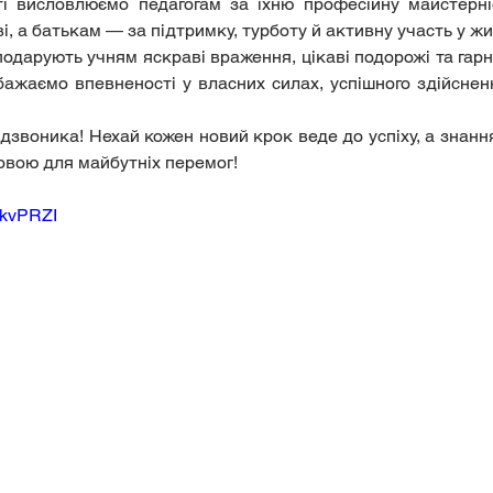
і висловлюємо педагогам за їхню професійну майстерніст
ві, а батькам — за підтримку, турботу й активну участь у жи
подарують учням яскраві враження, цікаві подорожі та гарн
жаємо впевненості у власних силах, успішного здійсненн
дзвоника! Нехай кожен новий крок веде до успіху, а знання, 
овою для майбутніх перемог!
HkvPRZI